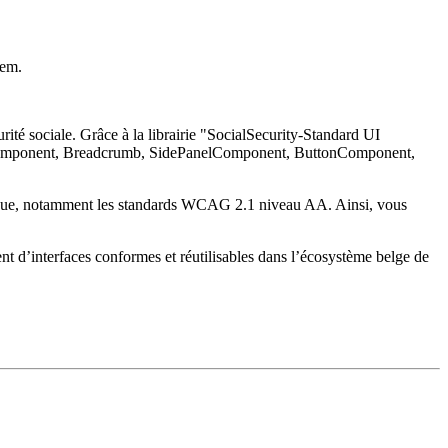
tem.
urité sociale. Grâce à la librairie "SocialSecurity-Standard UI
TileComponent, Breadcrumb, SidePanelComponent, ButtonComponent,
érique, notamment les standards WCAG 2.1 niveau AA. Ainsi, vous
t d’interfaces conformes et réutilisables dans l’écosystème belge de