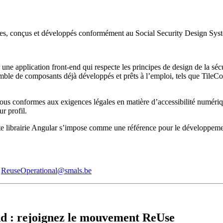
bles, conçus et développés conformément au Social Security Design Sys
 une application front-end qui respecte les principes de design de la séc
semble de composants déjà développés et prêts à l’emploi, tels que 
s, tous conformes aux exigences légales en matière d’accessibilité num
ur profil.
te librairie Angular s’impose comme une référence pour le développemen
:
ReuseOperational@smals.be
nd :
rejoignez le mouvement ReUse