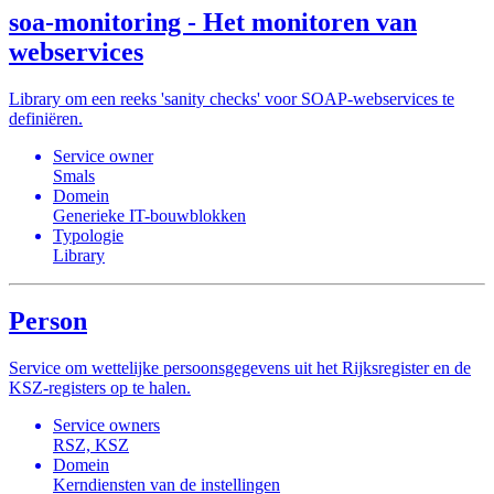
soa-monitoring - Het monitoren van
webservices
Library om een reeks 'sanity checks' voor SOAP-webservices te
definiëren.
Service owner
Smals
Domein
Generieke IT-bouwblokken
Typologie
Library
Person
Service om wettelijke persoonsgegevens uit het Rijksregister en de
KSZ-registers op te halen.
Service owners
RSZ, KSZ
Domein
Kerndiensten van de instellingen