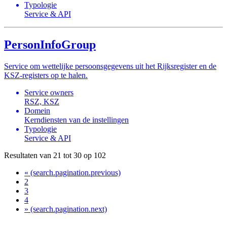
Typologie
Service & API
PersonInfoGroup
Service om wettelijke persoonsgegevens uit het Rijksregister en de
KSZ-registers op te halen.
Service owners
RSZ, KSZ
Domein
Kerndiensten van de instellingen
Typologie
Service & API
Resultaten van 21 tot 30 op 102
«
(search.pagination.previous)
2
3
4
»
(search.pagination.next)