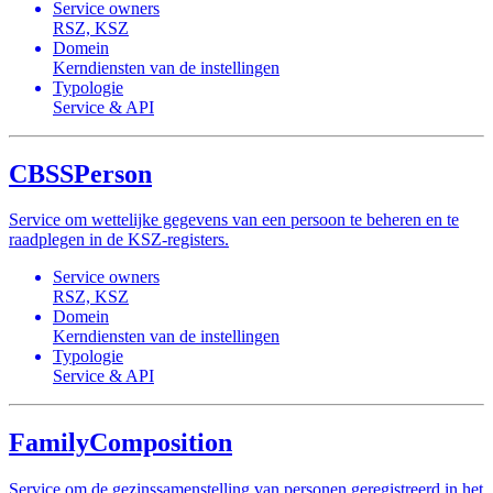
Service owners
RSZ, KSZ
Domein
Kerndiensten van de instellingen
Typologie
Service & API
CBSSPerson
Service om wettelijke gegevens van een persoon te beheren en te
raadplegen in de KSZ-registers.
Service owners
RSZ, KSZ
Domein
Kerndiensten van de instellingen
Typologie
Service & API
FamilyComposition
Service om de gezinssamenstelling van personen geregistreerd in het