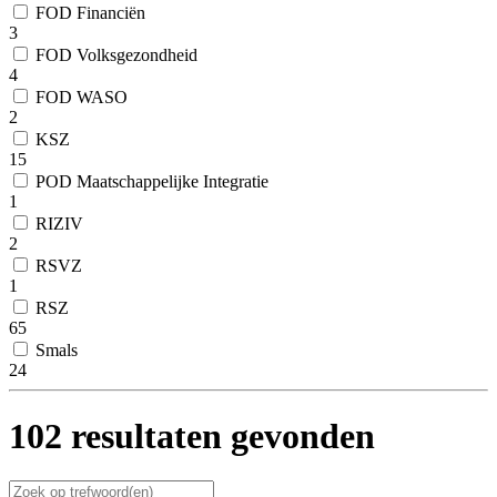
FOD Financiën
3
FOD Volksgezondheid
4
FOD WASO
2
KSZ
15
POD Maatschappelijke Integratie
1
RIZIV
2
RSVZ
1
RSZ
65
Smals
24
102 resultaten gevonden